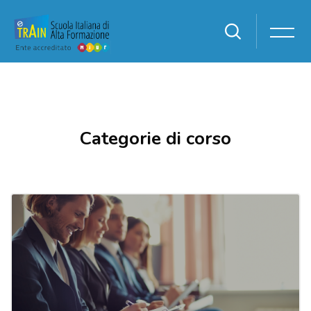
Vai al contenuto principale
Categorie di corso