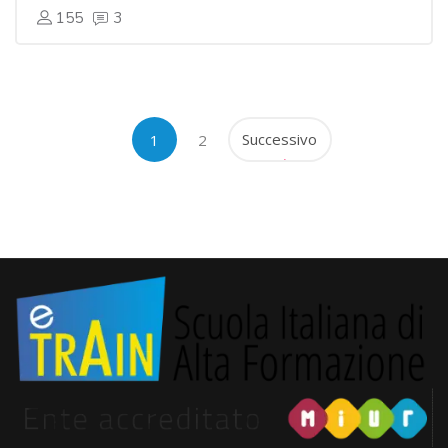
155
3
(zttuale)
Successivo
1
2